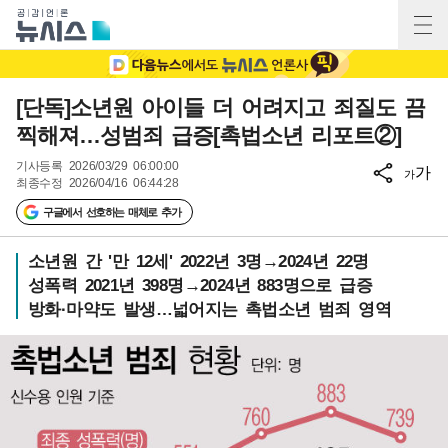
[단독]소년원 아이들 더 어려지고 죄질도 끔
찍해져…성범죄 급증[촉법소년 리포트②]
기사등록
2026/03/29 06:00:00
가
가
최종수정
2026/04/16 06:44:28
구글에서 선호하는 매체로 추가
소년원 간 '만 12세' 2022년 3명→2024년 22명
성폭력 2021년 398명→2024년 883명으로 급증
방화·마약도 발생…넓어지는 촉법소년 범죄 영역