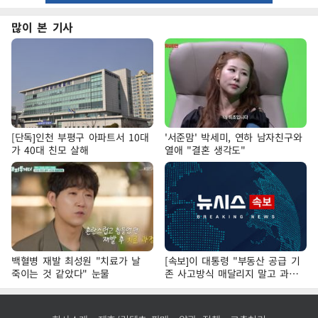
많이 본 기사
[단독]인천 부평구 아파트서 10대
'서준맘' 박세미, 연하 남자친구와
가 40대 친모 살해
열애 "결혼 생각도"
백혈병 재발 최성원 "치료가 날
[속보]이 대통령 "부동산 공급 기
죽이는 것 같았다" 눈물
존 사고방식 매달리지 말고 과감
히 실천"