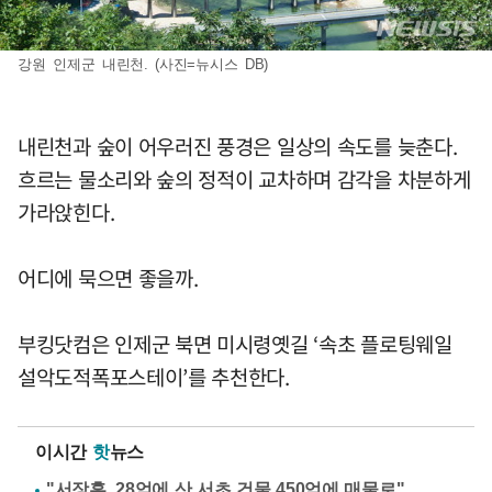
강원 인제군 내린천. (사진=뉴시스 DB)
내린천과 숲이 어우러진 풍경은 일상의 속도를 늦춘다.
흐르는 물소리와 숲의 정적이 교차하며 감각을 차분하게
가라앉힌다.
어디에 묵으면 좋을까.
부킹닷컴은 인제군 북면 미시령옛길 ‘속초 플로팅웨일
설악도적폭포스테이’를 추천한다.
이시간
핫
뉴스
"서장훈, 28억에 산 서초 건물 450억에 매물로"