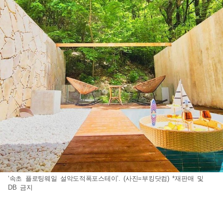
‘속초 플로팅웨일 설악도적폭포스테이’. (사진=부킹닷컴) *재판매 및
DB 금지