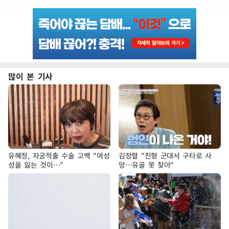
많이 본 기사
유혜정, 자궁적출 수술 고백 "여성
김정렬 "친형 군대서 구타로 사
성을 잃는 것이…"
망…유골 못 찾아"