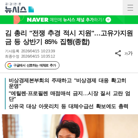
김 총리 "전쟁 추경 적시 지원"…고유가지원
금 등 상반기 85% 집행(종합)
기사등록
2026/04/15 10:23:39
가
가
최종수정
2026/04/15 10:35:12
구글에서 선호하는 매체로 추가
비상경제본부회의 주재하고 "비상경제 대응 확고히
운영"
"에틸렌·프로필렌 매점매석 금지…시장 질서 교란 엄
단"
산유국 대상 아웃리치 등 대체수급선 확보에도 총력