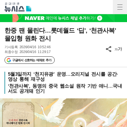
한중 팬 몰린다…롯데월드 ‘딥’, ‘천관사복’
몰입형 원화 전시
기사등록
2026/04/16 10:52:46
가
가
최종수정
2026/04/16 11:29:17
구글에서 선호하는 매체로 추가
5월3일까지 ‘천지유광’ 운영…오리지널 전시를 공간·
영상 통해 재구성
‘천관사복’, 동명의 중국 웹소설 원작 기반 애니…국내
서도 공개돼 인기