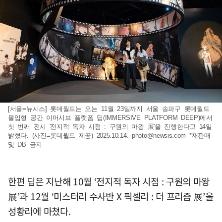
[서울=뉴시스] 롯데월드는 오는 11월 23일까지 서울 송파구 롯데월드
몰입형 공간 이머시브 플랫폼 딥(IMMERSIVE PLATFORM DEEP)에서
첫 번째 전시 '전지적 독자 시점 : 구원의 마왕 展'을 진행한다고 14일
밝혔다. (사진=롯데월드 제공) 2025.10.14.
photo@newsis.com
*재판매
및 DB 금지
한편 딥은 지난해 10월 ‘전지적 독자 시점 : 구원의 마왕
展’과 12월 ‘미스터리 수사반 X 픽셀리 : 더 프리즘 展’을
성황리에 마쳤다.