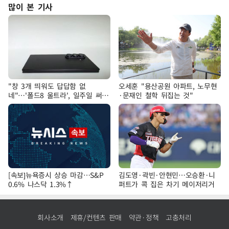
많이 본 기사
"창 3개 띄워도 답답함 없
오세훈 "용산공원 아파트, 노무현
네"…'폴드8 울트라', 일주일 써보
·문재인 철학 뒤집는 것"
니
[속보]뉴욕증시 상승 마감…S&P
김도영·곽빈·안현민…오승환·니
0.6% 나스닥 1.3%↑
퍼트가 콕 집은 차기 메이저리거
회사소개
제휴/컨텐츠 판매
약관·정책
고충처리