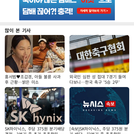
많이 본 기사
홍서범♥조갑경, 아들 불륜 사과
외국인 심판 성 접대 7경기 들여
후 근황…밝은 미소
다보니…한국 축구 '5승 2무'
SK하이닉스, 주당 375원 분기배당
[속보]SK하이닉스, 주당 375원 분