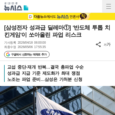
[삼성전자 성과급 딜레마①] '반도체 투톱 치
킨게임'이 쏘아올린 파업 리스크
기사등록
2026/04/18 06:00:00
가
가
최종수정
2026/05/06 17:55:35
구글에서 선호하는 매체로 추가
교섭 중단·재개 반복…결국 총파업 수순
성과급 지급 기준 제도화가 최대 쟁점
노조는 파업 준비…삼성은 가처분 신청