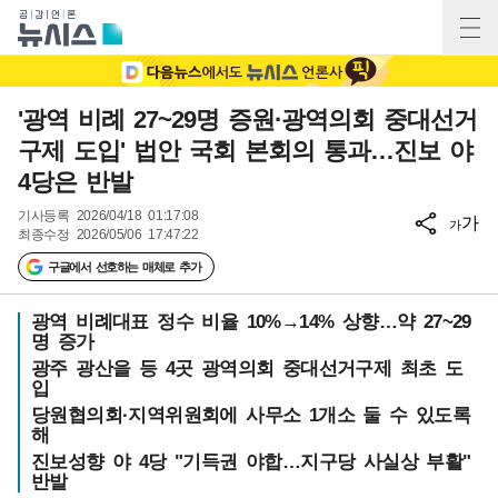
'광역 비례 27~29명 증원·광역의회 중대선거
구제 도입' 법안 국회 본회의 통과…진보 야
4당은 반발
기사등록
2026/04/18 01:17:08
가
가
최종수정
2026/05/06 17:47:22
구글에서 선호하는 매체로 추가
광역 비례대표 정수 비율 10%→14% 상향…약 27~29
명 증가
광주 광산을 등 4곳 광역의회 중대선거구제 최초 도
입
당원협의회·지역위원회에 사무소 1개소 둘 수 있도록
해
진보성향 야 4당 "기득권 야합…지구당 사실상 부활"
반발