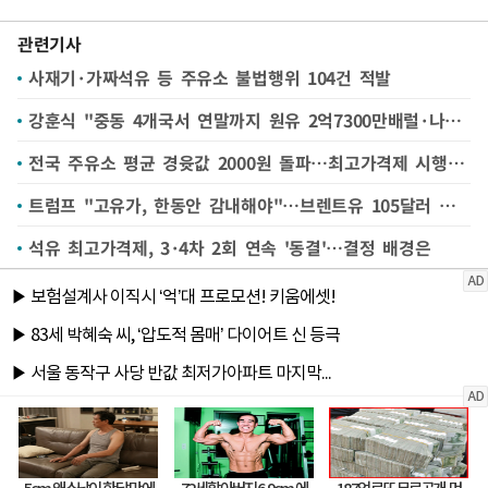
관련기사
사재기·가짜석유 등 주유소 불법행위 104건 적발
강훈식 "중동 4개국서 연말까지 원유 2억7300만배럴·나프타 210만톤 확보"(종합)
전국 주유소 평균 경윳값 2000원 돌파…최고가격제 시행 이후 처음
트럼프 "고유가, 한동안 감내해야"…브렌트유 105달러 돌파
석유 최고가격제, 3·4차 2회 연속 '동결'…결정 배경은