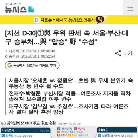
[지선 D-30]①與 우위 판세 속 서울·부산·대
구 승부처…與 "압승" 野 "수성"
기사등록
2026/05/01 06:00:00
가
가
최종수정
2026/05/01 08:52:54
구글에서 선호하는 매체로 추가
서울시장 '오세훈 vs 정원오'…초반 與 우세 분위기 속
부동산 등 변수 될 수도
전재수·박형준 부산시장 격돌…여론조사 지지율 격차
좁혀져 보수결집 여부 변수
대구시장 '김부겸 vs 추경호'…조사기관 따라 여론조
사 결과 달라 혼전 양상