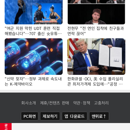
"여군 지원 막힌 UDT 훈련 직접
전현무 "전 연인 집착에 친구들과
해봤습니다"…707 출신 女유튜버
연락 끊어"
'완벽 소화'
"신약 찾자"…정부 과제로 속도내
한화큐셀·OCI, 美 수입 폴리실리
는 K-제약바이오
콘 최저가격제 도입에…"공정 경
쟁·수익성 개선 환영"
회사소개
제휴/컨텐츠 판매
약관·정책
고충처리
PC화면
제보하기
앱 다운로드
맨위로↑
광
COPYRIGHTⓒ
NEWSIS
ALL RIGHTS RESERVED.
고