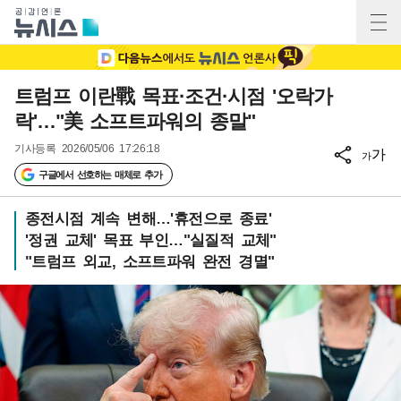
트럼프 이란戰 목표·조건·시점 '오락가
락'…"美 소프트파워의 종말"
기사등록
2026/05/06 17:26:18
가
가
구글에서 선호하는 매체로 추가
종전시점 계속 변해…'휴전으로 종료'
'정권 교체' 목표 부인…"실질적 교체"
"트럼프 외교, 소프트파워 완전 경멸"