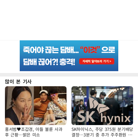
많이 본 기사
홍서범♥조갑경, 아들 불륜 사과
SK하이닉스, 주당 375원 분기배당
후 근황…밝은 미소
결정…3분기 중 추가 주주환원 발