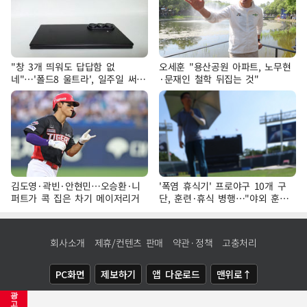
"창 3개 띄워도 답답함 없
오세훈 "용산공원 아파트, 노무현
네"…'폴드8 울트라', 일주일 써보
·문재인 철학 뒤집는 것"
니
김도영·곽빈·안현민…오승환·니
'폭염 휴식기' 프로야구 10개 구
퍼트가 콕 집은 차기 메이저리거
단, 훈련·휴식 병행…"야외 훈련
해도 안전 최우선"
회사소개
제휴/컨텐츠 판매
약관·정책
고충처리
PC화면
제보하기
앱 다운로드
맨위로↑
광
COPYRIGHTⓒ
NEWSIS
ALL RIGHTS RESERVED.
고