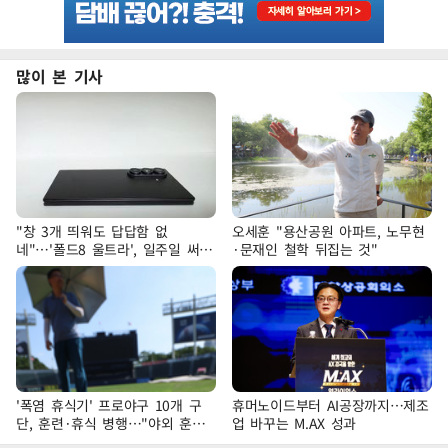
많이 본 기사
"창 3개 띄워도 답답함 없
오세훈 "용산공원 아파트, 노무현
네"…'폴드8 울트라', 일주일 써보
·문재인 철학 뒤집는 것"
니
'폭염 휴식기' 프로야구 10개 구
휴머노이드부터 AI공장까지…제조
단, 훈련·휴식 병행…"야외 훈련
업 바꾸는 M.AX 성과
해도 안전 최우선"