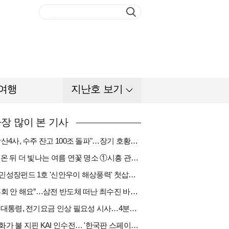
여행
지난호 보기
장 많이 본 기사
"방산4사, 수주 잔고 100조 돌파"…장기 호황기 들어섰다[다시 나는 K방산①]
비 온 뒤 더 빛나는 여름 연꽃 명소 ①시흥 관곡지
국민성장펀드 1호 '신안우이 해상풍력' 첫삽…바람소득 시동[하반기 에너지②]
“후회 안 해요”…삼전 반도체 떠난 최수진 바텐더의 ‘피어오름’[피플]
李 대통령, 전기요금 인상 필요성 시사…4분기엔 오를까
한화가 불 지핀 KAI 인수전… '한국판 스페이스X' 탄생 촉각[다시 나는 K방산③]