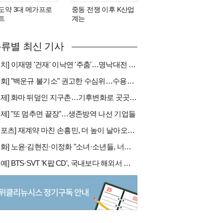
도약 3대 메가프로
중동 전쟁 이후 K산업
트
계는
류별 최신 기사
[정치] 이재명 '건재' 이낙연 '주춤'…명낙대전 불안한 휴전
[사회] "백운규 불기소" 권고한 수심위…수용땐 줄소송 피할듯
[국제] 화마 뒤덮인 지구촌…기후변화로 곳곳 대형 화재
경제] "또 멈추면 끝장"…생존방역 나선 기업들
[스포츠] 재계약 마친 손흥민, 더 높이 날아오를까
[문화] 노윤·김현진·이정화 "소녀·소년들, 너희는 혼자가 아니야"
[연예] BTS·SVT 'K팝 CD', 국내보다 해외서 더 팔린다 왜?