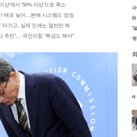
이상'에서 '50% 이상'으로 축소
추가 배포 늦어…분배 시스템도 엉망
쇄' 타가고, 실제 인쇄는 절반만 해
 추진"… 국민의힘 "특검도 해야"
A