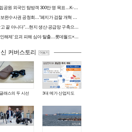
국립공원 외국인 탐방객 300만 명 목표…K-트레킹 키운다
與 보완수사권 공청회…"폐지가 검찰 개혁 아냐" vs "보완수사권은 전면 재수사권"(종합)
"팔고 끝 아니다"…현지 생산·공급망 구축으로 글로벌 진입장벽 돌파[다시 나는 K방산②]
‘봉인해제’ 요괴 피해 심야 탈출…롯데월드×당근
최신 커버스토리
더보기
I 글래스의 두 시선
3대 메가 산업지도