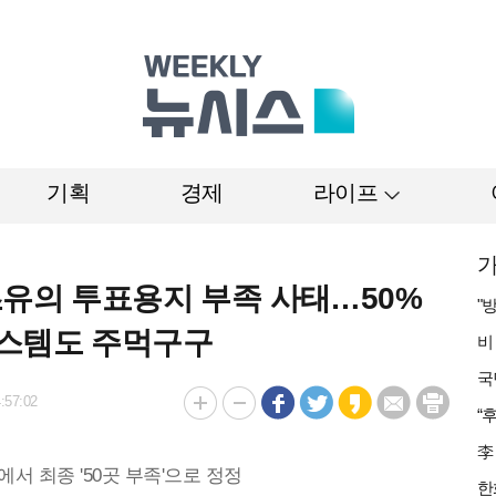
기획
경제
라이프
가
초유의 투표용지 부족 사태…50%
시스템도 주먹구구
:57:02
에서 최종 '50곳 부족'으로 정정