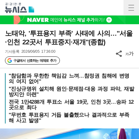
노태악, '투표용지 부족' 사태에 사의…"서울
·인천 22곳서 투표중지·재개"(종합)
기사등록
2026/06/05 17:36:00
가
가
구글에서 선호하는 매체로 추가
"참담함과 무한한 책임감 느껴…참정권 침해에 변명
의 여지 없어"
"진상규명위 설치해 원인·문제점·대응 과정 파악, 재발
방지안 마련"
전국 1만4288개 투표소 서울 19곳, 인천 3곳…송파 12
곳으로 최다
"무번호 투표용지 거듭 불출했으나 결과적으로 부족
해 사고 발생"