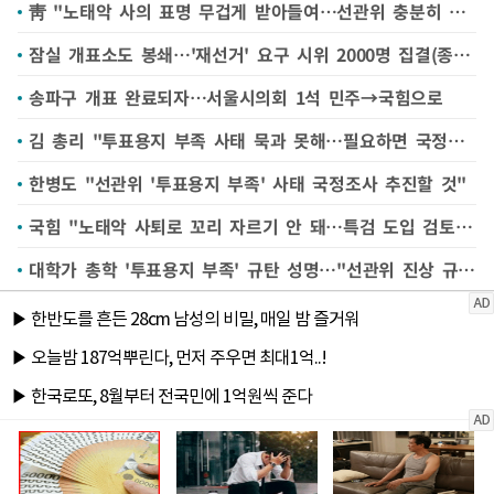
靑 "노태악 사의 표명 무겁게 받아들여…선관위 충분히 소명해야"
잠실 개표소도 봉쇄…'재선거' 요구 시위 2000명 집결(종합2보)
송파구 개표 완료되자…서울시의회 1석 민주→국힘으로
김 총리 "투표용지 부족 사태 묵과 못해…필요하면 국정조사나 특검 해야"
한병도 "선관위 '투표용지 부족' 사태 국정조사 추진할 것"
국힘 "노태악 사퇴로 꼬리 자르기 안 돼…특검 도입 검토해야"
대학가 총학 '투표용지 부족' 규탄 성명…"선관위 진상 규명하라"(종합)