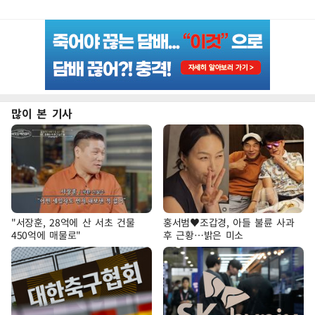
많이 본 기사
"서장훈, 28억에 산 서초 건물
홍서범♥조갑경, 아들 불륜 사과
450억에 매물로"
후 근황…밝은 미소