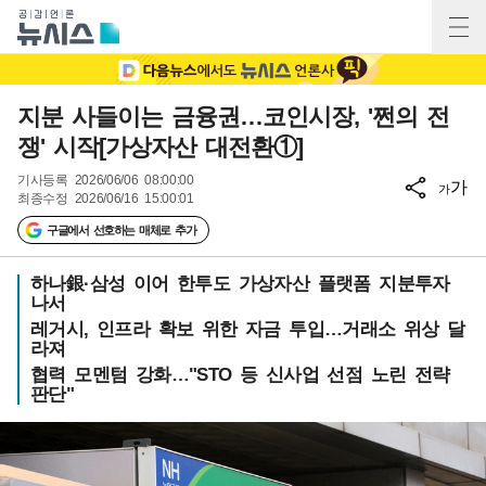
지분 사들이는 금융권…코인시장, '쩐의 전
쟁' 시작[가상자산 대전환①]
기사등록
2026/06/06 08:00:00
가
가
최종수정
2026/06/16 15:00:01
구글에서 선호하는 매체로 추가
하나銀·삼성 이어 한투도 가상자산 플랫폼 지분투자
나서
레거시, 인프라 확보 위한 자금 투입…거래소 위상 달
라져
협력 모멘텀 강화…"STO 등 신사업 선점 노린 전략
판단"