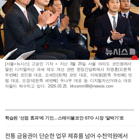
[서울=뉴시스] 고승민 기자 = 지난 3월 25일 서울 여의도 코인원에서
열린 디지털자산 과세 제도 개선 관련 현장간담회에서 차명훈(오른쪽
두번째) 코인원 대표, 오세진(왼쪽) 코빗 대표, 이재원(왼쪽 두번째) 빗
썸 대표, 오경석(왼쪽 세번째) 두나무 대표 등 디지털자산거래소 대표
자들이 박수치고 있다. 2026.03.25.
kkssmm99@newsis.com
학습된 '선점 효과'에 기인…스테이블코인·STO 시장 '알박기'로
전통 금융권이 단순한 업무 제휴를 넘어 수천억원에서