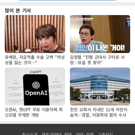
많이 본 기사
유혜정, 자궁적출 수술 고백 "여성
김정렬 "친형 군대서 구타로 사
성을 잃는 것이…"
망…유골 못 찾아"
오픈AI, 챗GPT 무료 이용자에 최
천안 교회서 지내던 11세 어린이
신모델 무제한 개방
숨져…경찰, 아동학대 혐의 수사
회사소개
제휴/컨텐츠 판매
약관·정책
고충처리