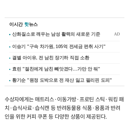
이시간
핫
뉴스
이승기 "구속 차가원, 105억 전세금 편취 사기"
결별 아이유, 전 남친 장기하 직접 소환
효린 "절친에게 남친 빼앗겼다…가만 안 둬"
황기순 "원정 도박으로 전 재산 잃고 필리핀 도피"
수상자에게는 매트리스·이동가방·프로틴 스틱·워킹 패
치·습식사료·습식캔 등 반려동물용 식품·용품과 반려
인을 위한 커피 쿠폰 등 다양한 상품이 제공된다.