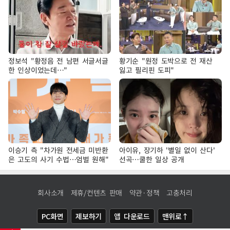
정보석 "황정음 전 남편 서글서글
황기순 "원정 도박으로 전 재산
한 인상이었는데…"
잃고 필리핀 도피"
이승기 측 "차가원 전세금 미반환
아이유, 장기하 '별일 없이 산다'
은 고도의 사기 수법…엄벌 원해"
선곡…쿨한 일상 공개
회사소개
제휴/컨텐츠 판매
약관·정책
고충처리
PC화면
제보하기
앱 다운로드
맨위로↑