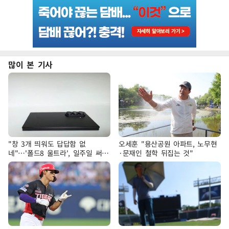
많이 본 기사
"창 3개 띄워도 답답함 없
오세훈 "용산공원 아파트, 노무현
네"…'폴드8 울트라', 일주일 써보
·문재인 철학 뒤집는 것"
니