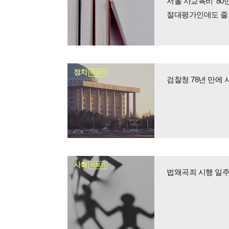
서울 사교육비 '80
절대평가인데도 줄
정치
더보기
검찰청 78년 만에
사회
더보기
법왜곡죄 시행 일주