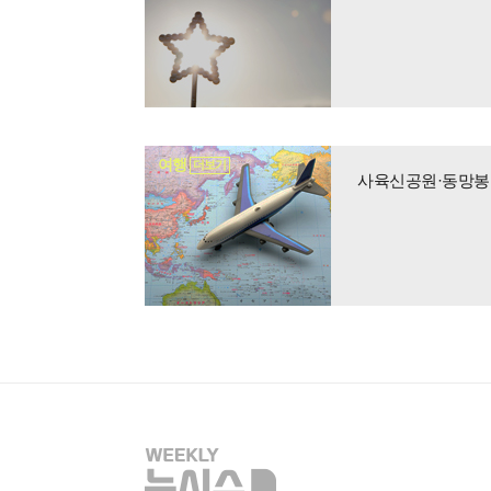
여행
더보기
사육신공원·동망봉·