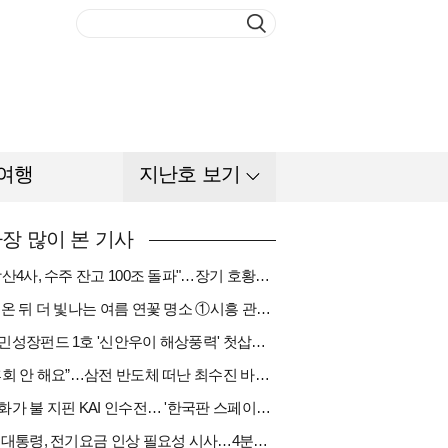
여행
지난호 보기
장 많이 본 기사
"방산4사, 수주 잔고 100조 돌파"…장기 호황기 들어섰다[다시 나는 K방산①]
비 온 뒤 더 빛나는 여름 연꽃 명소 ①시흥 관곡지
국민성장펀드 1호 '신안우이 해상풍력' 첫삽…바람소득 시동[하반기 에너지②]
“후회 안 해요”…삼전 반도체 떠난 최수진 바텐더의 ‘피어오름’[피플]
한화가 불 지핀 KAI 인수전… '한국판 스페이스X' 탄생 촉각[다시 나는 K방산③]
李 대통령, 전기요금 인상 필요성 시사…4분기엔 오를까