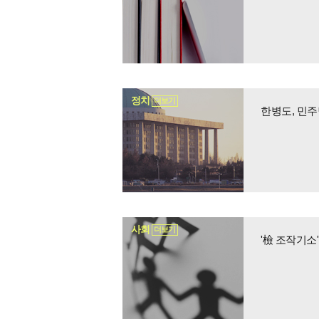
정치
더보기
한병도, 민
사회
더보기
'檢 조작기소