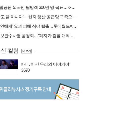
국립공원 외국인 탐방객 300만 명 목표…K-트레킹 키운다
"팔고 끝 아니다"…현지 생산·공급망 구축으로 글로벌 진입장벽 돌파[다시 나는 K방산②]
‘봉인해제’ 요괴 피해 심야 탈출…롯데월드×당근
與 보완수사권 공청회…"폐지가 검찰 개혁 아냐" vs "보완수사권은 전면 재수사권"(종합)
신 칼럼
더보기
아니, 이건 우리의 이야기야
'3670'