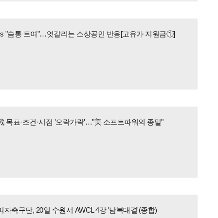
 vs "숨통 트여"…엇갈리는 소상공인 반응[고유가 지원금①]
 목표·조건·시점 '오락가락'…"美 소프트파워의 종말"
자축구단, 20일 수원서 AWCL 4강 '남북대결'(종합)