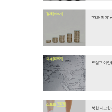
경제
더보기
"효과 미미"
국제
더보기
트럼프 이란戰
스포츠
더보기
북한 내고향여