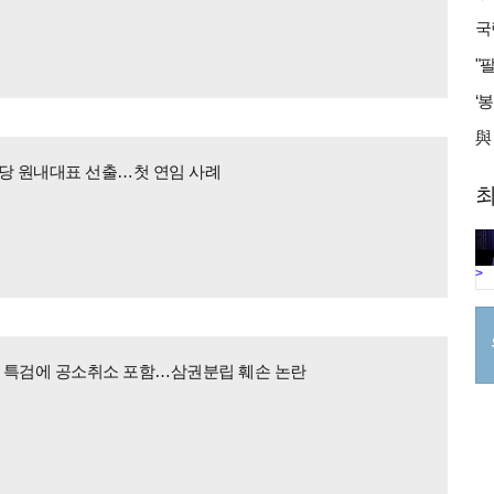
주당 원내대표 선출…첫 연임 사례
최
>
' 특검에 공소취소 포함…삼권분립 훼손 논란