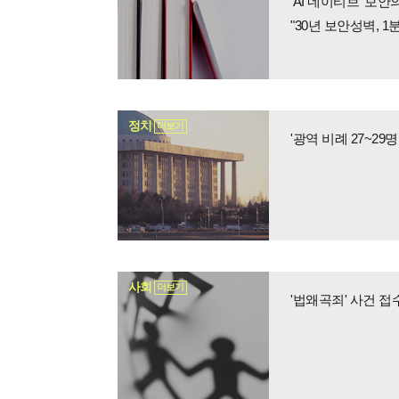
'AI 네이티브' 
"30년 보안성벽, 
정치
더보기
사회
더보기
'법왜곡죄' 사건 접수