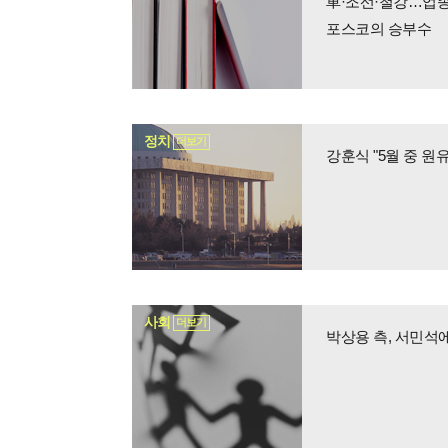
車·조선·철강…업종별
포스코의 승부수
정치
더보기
강훈식 "5월 중 원
사회
더보기
박상용 측, 서민석