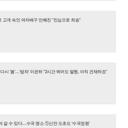
 고개 숙인 여자배구 안혜진 "진심으로 죄송"
다시 '봄'…'밤차' 이은하 "2시간 뛰어도 멀쩡, 아직 건재하죠"
 갈 수 있다…수국 명소 ①신안 도초도 ‘수국정원’