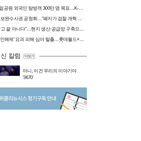
국립공원 외국인 탐방객 300만 명 목표…K-트레킹 키운다
與 보완수사권 공청회…"폐지가 검찰 개혁 아냐" vs "보완수사권은 전면 재수사권"(종합)
"팔고 끝 아니다"…현지 생산·공급망 구축으로 글로벌 진입장벽 돌파[다시 나는 K방산②]
‘봉인해제’ 요괴 피해 심야 탈출…롯데월드×당근
신 칼럼
더보기
아니, 이건 우리의 이야기야
'3670'