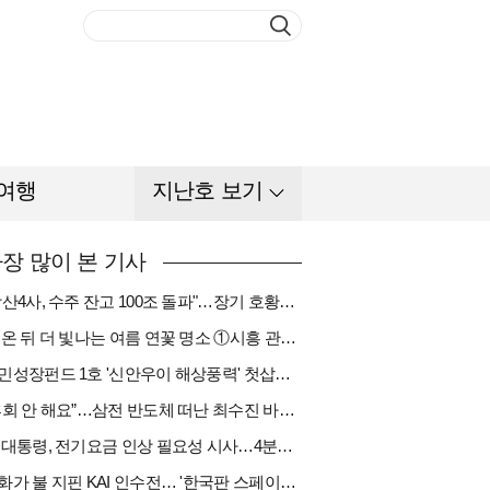
여행
지난호 보기
장 많이 본 기사
"방산4사, 수주 잔고 100조 돌파"…장기 호황기 들어섰다[다시 나는 K방산①]
비 온 뒤 더 빛나는 여름 연꽃 명소 ①시흥 관곡지
국민성장펀드 1호 '신안우이 해상풍력' 첫삽…바람소득 시동[하반기 에너지②]
“후회 안 해요”…삼전 반도체 떠난 최수진 바텐더의 ‘피어오름’[피플]
李 대통령, 전기요금 인상 필요성 시사…4분기엔 오를까
한화가 불 지핀 KAI 인수전… '한국판 스페이스X' 탄생 촉각[다시 나는 K방산③]