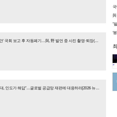
'정동영 해임안' 국회 보고 후 자동폐기…與, 野 발언 중 사진 촬영·퇴장(종합)
최
>
"불확실성 시대, 인도가 해답"…글로벌 공급망 재편에 대응하라[2026 뉴시스 산업포럼]