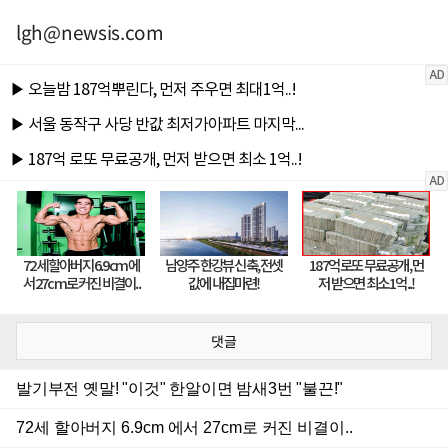
lgh@newsis.com
댓글