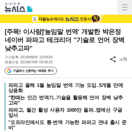
[주목! 이사람]'높임말 번역' 개발한 박은정
네이버 파파고 테크리더 "기술로 언어 장벽
낮추고파"
기사등록
2019/06/06 10:09:00
가
가
최종수정
2019/07/09 09:38:25
구글에서 선호하는 매체로 추가
파파고 올해 1월 높임말 번역 기능 도입..5개월 만에
상용화
"한때는 인간 번역기..기술을 활용해 언어 장벽 낮추
고파"
파파고, 월간 활성 사용자 1000만 돌파..앱에선 구글
앞서
"오프라인에서도 통·번역 가능한 파파고 연내 출시 준
비"