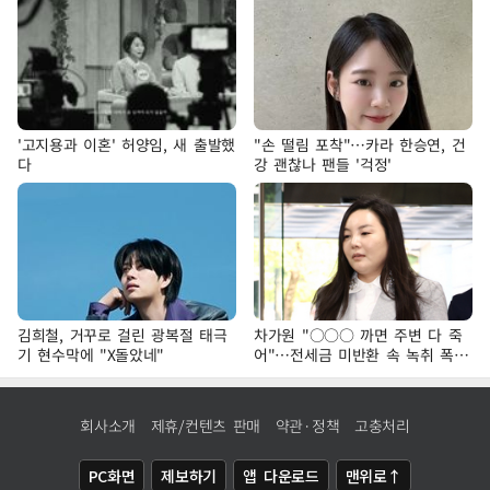
'고지용과 이혼' 허양임, 새 출발했
"손 떨림 포착"…카라 한승연, 건
다
강 괜찮나 팬들 '걱정'
김희철, 거꾸로 걸린 광복절 태극
차가원 "○○○ 까면 주변 다 죽
기 현수막에 "X돌았네"
어"…전세금 미반환 속 녹취 폭로
파장
회사소개
제휴/컨텐츠 판매
약관·정책
고충처리
PC화면
제보하기
앱 다운로드
맨위로↑