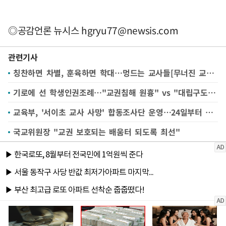
◎공감언론 뉴시스
hgryu77@newsis.com
관련기사
칭찬하면 차별, 훈육하면 학대…멍드는 교사들[무너진 교권①]
기로에 선 학생인권조례…"교권침해 원흉" vs "대립구도 안 돼"
교육부, '서이초 교사 사망' 합동조사단 운영…24일부터 집중조사
국교위원장 "교권 보호되는 배움터 되도록 최선"