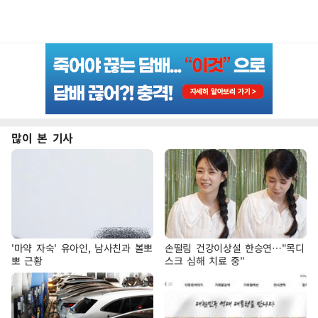
많이 본 기사
'마약 자숙' 유아인, 남사친과 볼뽀
손떨림 건강이상설 한승연…"목디
뽀 근황
스크 심해 치료 중"