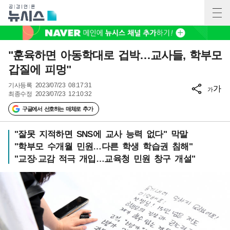
"훈육하면 아동학대로 겁박…교사들, 학부모
갑질에 피멍"
기사등록
2023/07/23 08:17:31
가
가
최종수정
2023/07/23 12:10:32
구글에서 선호하는 매체로 추가
"잘못 지적하면 SNS에 교사 능력 없다" 막말
"학부모 수개월 민원…다른 학생 학습권 침해"
"교장·교감 적극 개입…교육청 민원 창구 개설"