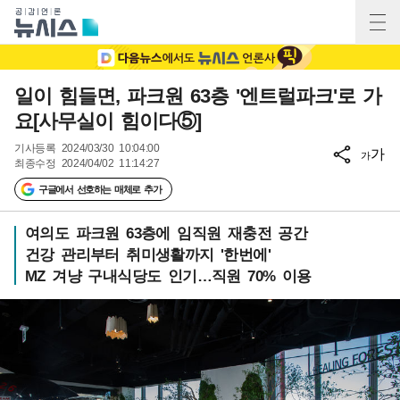
일이 힘들면, 파크원 63층 '엔트럴파크'로 가
요[사무실이 힘이다⑤]
기사등록
2024/03/30 10:04:00
가
가
최종수정
2024/04/02 11:14:27
구글에서 선호하는 매체로 추가
여의도 파크원 63층에 임직원 재충전 공간
건강 관리부터 취미생활까지 '한번에'
MZ 겨냥 구내식당도 인기…직원 70% 이용