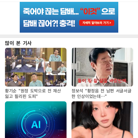
많이 본 기사
황기순 "원정 도박으로 전 재산
정보석 "황정음 전 남편 서글서글
잃고 필리핀 도피"
한 인상이었는데…"