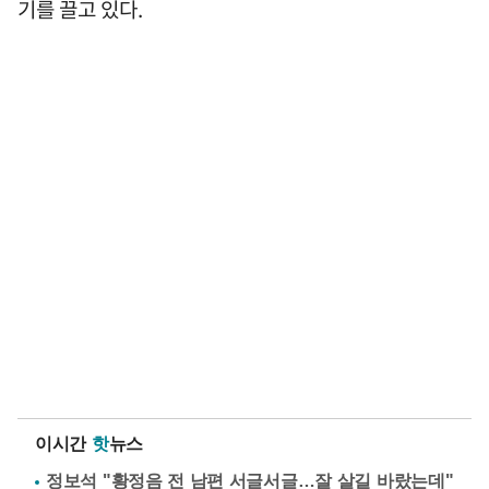
기를 끌고 있다.
이시간
핫
뉴스
정보석 "황정음 전 남편 서글서글…잘 살길 바랐는데"