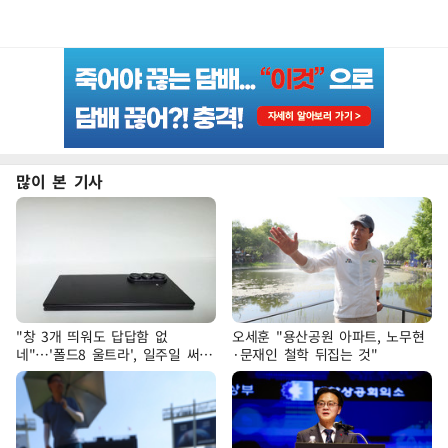
많이 본 기사
"창 3개 띄워도 답답함 없
오세훈 "용산공원 아파트, 노무현
네"…'폴드8 울트라', 일주일 써보
·문재인 철학 뒤집는 것"
니