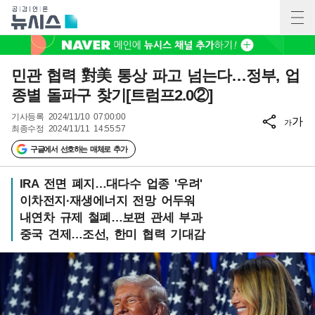
민관 협력 對美 통상 파고 넘는다…정부, 업
종별 돌파구 찾기[트럼프2.0②]
기사등록
2024/11/10 07:00:00
가
가
최종수정
2024/11/11 14:55:57
구글에서 선호하는 매체로 추가
IRA 전면 폐지…대다수 업종 '우려'
이차전지·재생에너지 전망 어두워
내연차 규제 철폐…보편 관세 부과
중국 견제…조선, 한미 협력 기대감