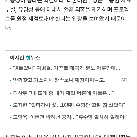
부실, 유망성 등에 대해서 줄곧 의혹을 제기하며 프로젝
트를 원점 재검토해야 한다는 입장을 보여왔기 때문이
다.
이시간
핫
뉴스
"X돌았네" 김희철, 거꾸로 태극기 분노 하루만에…
권상우 "내 또래 중 내가 제일 빠른데 아들은…"
오지헌 "일타강사 父…100평 수영장 딸린 집 살았다"
고영욱, 이번엔 박하선 공격…"류수영 열심히 일해야"
정부는 이번 사업을 '삼성전자 시가총액 5배에 해당하는