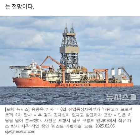
는 전망이다.
[포항=뉴시스] 송종욱 기자 = 6일 산업통상자원부가 '대왕고래 프로젝
트'의 1차 탐사 시추 결과 경제성이 없다고 발표하자 포항 시민은 허
탈을 넘어 분노했다. 사진은 포항시 남구 구룡포 앞바다에서 석유·가
스 탐사 시추 작업 중인 '웨스트 카펠라호' 모습. 2025.02.06.
sjw@newsis.com