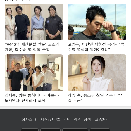
''9440억 재산분할 앞둔' 노소영
고영욱, 이번엔 박하선 공격…"류
관장, 최수종 옆 깜짝 근황
수영 열심히 일해야겠네"
김제동, 방송 뜸하더니…이문세·
하영 측, 증조부 친일 의혹에 "사
노사연과 전시회서 포착
실 무근"
회사소개
제휴/컨텐츠 판매
약관·정책
고충처리