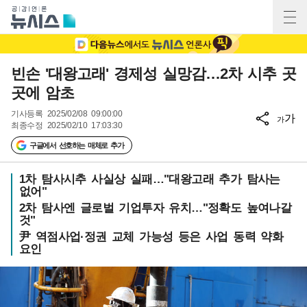
빈손 '대왕고래' 경제성 실망감…2차 시추 곳
곳에 암초
기사등록
2025/02/08 09:00:00
가
가
최종수정
2025/02/10 17:03:30
구글에서 선호하는 매체로 추가
1차 탐사시추 사실상 실패…"대왕고래 추가 탐사는
없어"
2차 탐사엔 글로벌 기업투자 유치…"정확도 높여나갈
것"
尹 역점사업·정권 교체 가능성 등은 사업 동력 약화
요인