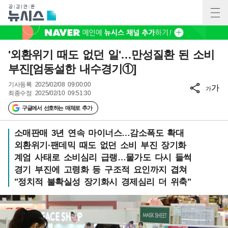
'외환위기 때도 없던 일'…만성질환 된 소비
부진[엄동설한 내수경기①]
기사등록
2025/02/08 09:00:00
가
가
최종수정
2025/02/10 09:51:30
구글에서 선호하는 매체로 추가
소매판매 3년 연속 마이너스…감소폭도 확대
외환위기·팬데믹 때도 없던 소비 부진 장기화
계엄 사태로 소비심리 급랭…물가도 다시 들썩
경기 부진에 고령화 등 구조적 요인까지 겹쳐
"정치적 불확실성 장기화시 경제심리 더 위축"