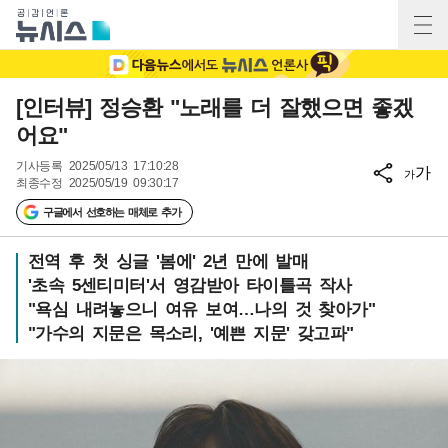
[인터뷰] 정승환 "노래를 더 잘했으면 좋겠
어요"
기사등록
2025/05/13 17:10:28
가
가
최종수정
2025/05/19 09:30:17
구글에서 선호하는 매체로 추가
전역 후 첫 싱글 '봄에' 2년 만에 발매
'초속 5센티미터'서 영감받아 타이틀곡 작사
"욕심 내려놓으니 여유 보여…나의 것 찾아가"
"가수의 지문은 목소리, '예쁜 지문' 갖고파"