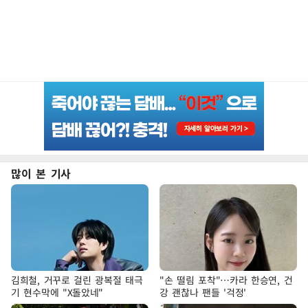
많이 본 기사
김희철, 거꾸로 걸린 광복절 태극
"손 떨림 포착"…카라 한승연, 건
기 현수막에 "X돌았네"
강 괜찮나 팬들 '걱정'