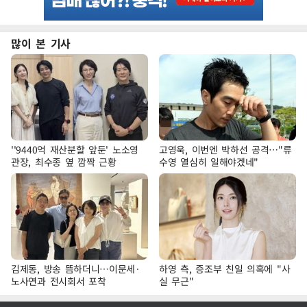
많이 본 기사
''9440억 재산분할 앞둔' 노소영
고영욱, 이번엔 박하선 공격…"류
관장, 최수종 옆 깜짝 근황
수영 열심히 일해야겠네"
김제동, 방송 뜸하더니…이문세·
하영 측, 증조부 친일 의혹에 "사
노사연과 전시회서 포착
실 무근"