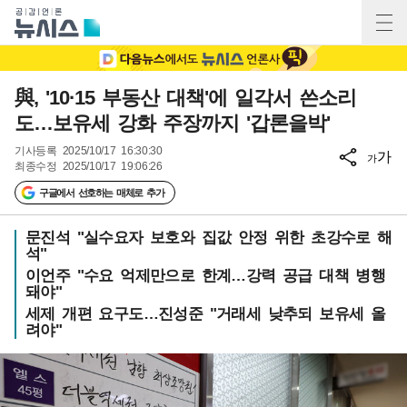
與, '10·15 부동산 대책'에 일각서 쓴소리
도…보유세 강화 주장까지 '갑론을박'
기사등록
2025/10/17 16:30:30
가
가
최종수정
2025/10/17 19:06:26
구글에서 선호하는 매체로 추가
문진석 "실수요자 보호와 집값 안정 위한 초강수로 해
석"
이언주 "수요 억제만으로 한계…강력 공급 대책 병행
돼야"
세제 개편 요구도…진성준 "거래세 낮추되 보유세 올
려야"