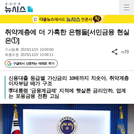
취약계층에 더 가혹한 은행들[서민금융 현실
은①]
기사등록
2025/11/15 10:00:00
가
가
최종수정
2025/11/20 15:08:11
구글에서 선호하는 매체로 추가
신용대출 등급별 가산금리 10배까지 치솟아, 취약계층
이자부담 배가 구조
李대통령 '금융계급제' 지적에 햇살론 금리인하, 업계
는 포용금융 전환 고심