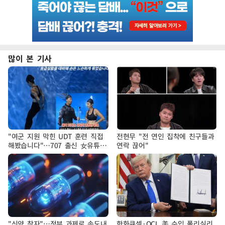
많이 본 기사
"여군 지원 막힌 UDT 훈련 직접
전현무 "전 연인 집착에 친구들과
해봤습니다"…707 출신 女유튜버
연락 끊어"
'완벽 소화'
"신약 찾자"…정부 과제로 속도내
한화큐셀·OCI, 美 수입 폴리실리