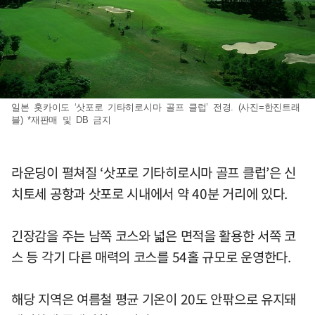
일본 홋카이도 ‘삿포로 기타히로시마 골프 클럽’ 전경. (사진=한진트래
블) *재판매 및 DB 금지
라운딩이 펼쳐질 ‘삿포로 기타히로시마 골프 클럽’은 신
치토세 공항과 삿포로 시내에서 약 40분 거리에 있다.
긴장감을 주는 남쪽 코스와 넓은 면적을 활용한 서쪽 코
스 등 각기 다른 매력의 코스를 54홀 규모로 운영한다.
해당 지역은 여름철 평균 기온이 20도 안팎으로 유지돼