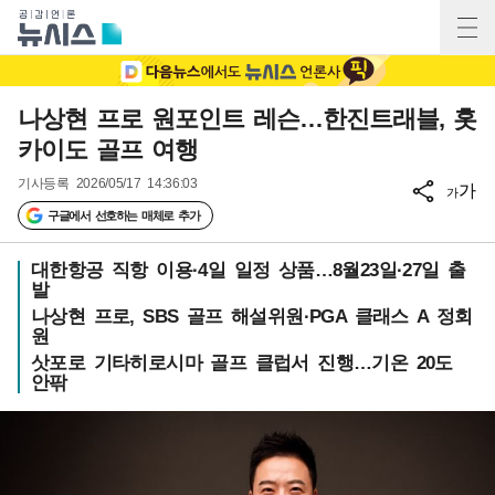
나상현 프로 원포인트 레슨…한진트래블, 홋
카이도 골프 여행
기사등록
2026/05/17 14:36:03
가
가
구글에서 선호하는 매체로 추가
대한항공 직항 이용·4일 일정 상품…8월23일·27일 출
발
나상현 프로, SBS 골프 해설위원·PGA 클래스 A 정회
원
삿포로 기타히로시마 골프 클럽서 진행…기온 20도
안팎