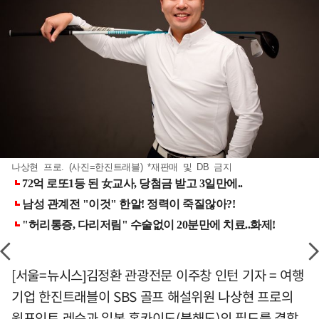
나상현 프로. (사진=한진트래블) *재판매 및 DB 금지
[서울=뉴시스]김정환 관광전문 이주창 인턴 기자 = 여행
기업 한진트래블이 SBS 골프 해설위원 나상현 프로의
원포인트 레슨과 일본 홋카이도(북해도)의 필드를 결합