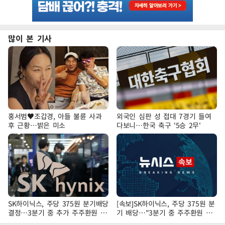
많이 본 기사
홍서범♥조갑경, 아들 불륜 사과
외국인 심판 성 접대 7경기 들여
후 근황…밝은 미소
다보니…한국 축구 '5승 2무'
SK하이닉스, 주당 375원 분기배당
[속보]SK하이닉스, 주당 375원 분
결정…3분기 중 추가 주주환원 발
기 배당…"3분기 중 주주환원 방
표
안 확정"