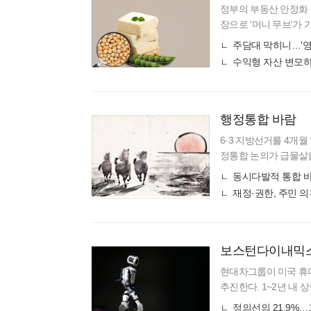
정부의 부동산 안정화 
장으로 '머니 무브'가
해지면서 역대급 '불장
주담대 막히니…'영
증시 부양책으로
수익형 자산 변모
행정통합 바람
6·3 지방선거를 4개
정통합 논의가 급물살을
파격적인 인센티브를 
동시다발적 통합 바
걸면서
재정·권한, 주민 의
보스턴다이내믹스 
현대차그룹이 미국 휴
추진한다. 1~2년 내
으로 흘러가고 있다. 
정의선의 21.9%…