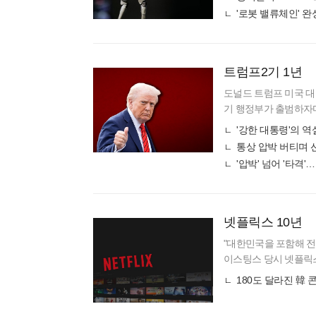
기 중에 보스턴
'로봇 밸류체인' 
트럼프2기 1년
도널드 트럼프 미국 대
기 행정부가 출범하자
을 바꿔놓았다. '힘의
'강한 대통령'의 
무시하는
'압박' 넘어 '타격'
넷플릭스 10년
"대한민국을 포함해 전세
이스팅스 당시 넷플릭스
시장 진출 계획을 언급
180도 달라진 韓 
이는