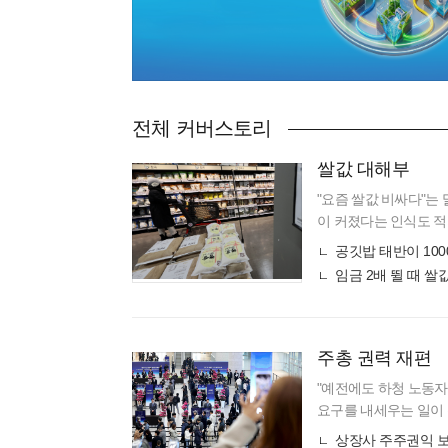
전체 커버스토리
쌀값 대해부
"요즘 쌀값 비싸다"는
이 커졌다는 인식도 적
보면 장기 흐름에서는 
공깃밥 태반이 10
다. 30
임금 2배 뛸 때 쌀
주총 권력 재편
"예전에도 하청 노동자
요구를 내세우는 일이 
총회를 끝낸 한 기업 
상장사 주주권익 