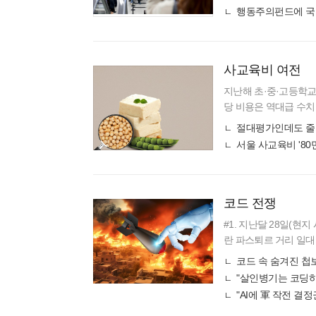
다"며 이같이
행동주의펀드에 국
사교육비 여전
지난해 초·중·고등학교
당 비용은 역대급 수치
초등학교 6학년의 1인
절대평가인데도 줄
진학에 대한
서울 사교육비 '80
코드 전쟁
#1. 지난달 28일(
란 파스퇴르 거리 일대
로에게 전화를 걸었지만
코드 속 숨겨진 첩
나타났다
"살인병기는 코딩하
"AI에 軍 작전 결