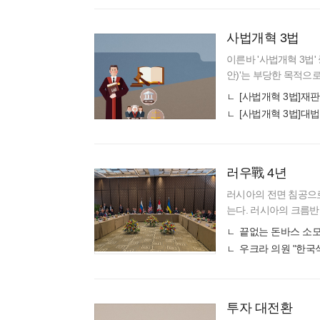
사법개혁 3법
이른바 '사법개혁 3법'
안)'는 부당한 목적으
있다. 이번 개정안은 
[사법개혁 3법]재판
'윤석열
[사법개혁 3법]대법관
러우戰 4년
러시아의 전면 침공으로
는다. 러시아의 크름반
2차 세계 대전 이후 
끝없는 돈바스 소모
나 사상자
우크라 의원 "한국식
투자 대전환