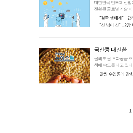
대한민국 반도체 산업이 
전환된 글로벌 기술 패
에 나서는 것이다. 정부
"결국 생태계"…팹
"산 넘어 산"…2강
국산콩 대전환
올해도 쌀 초과공급 흐
책에 속도를 내고 있다
조를 벗어나지 못하고 
값싼 수입콩에 갇힌
인 폭을 더 확대
1