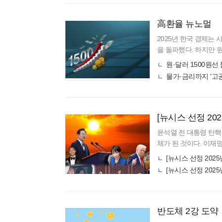
高환율 뉴노멀
2025년 한국 경제는 
을 돌파했다. 하지만 
통 공식이 완전히 깨졌
원·달러 1500원선
가
물가·금리까지 '고
윤석열 전 대통령 탄핵
체가 된 것이다. 이재
를 최우선으로 삼고 '
행
[뉴시스 선정 202
반도체 2강 도약