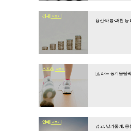
경제
더보기
용산·태릉·과천 등
스포츠
더보기
[밀라노 동계올림픽
연예
더보기
넓고, 날카롭게, 