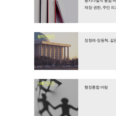
동시다발적 통합 바
재정·권한, 주민 의
정치
더보기
정청래·장동혁, 같
사회
더보기
행정통합 바람