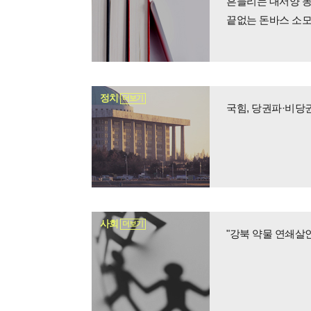
흔들리는 대서양 동
끝없는 돈바스 소모전
정치
더보기
사회
더보기
"강북 약물 연쇄살