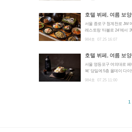
호텔 뷔페, 여름 보
서울 종로구 청계천로 JW 
레스토랑 ‘타볼로 24’에서 
즐기는 여름 보양 미식’을 
984호 07.25 16:07
호텔 뷔페, 여름 보
서울 영등포구 여의대로 페어몬
복’ 당일에 5층 올데이 다이
특선은 ‘반계탕’ ‘자양 백세
984호 07.25 11:00
1