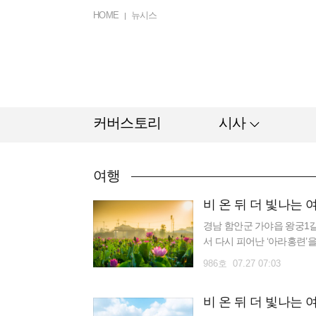
HOME
뉴시스
커버스토리
시사
여행
비 온 뒤 더 빛나는
경남 함안군 가야읍 왕궁1길
서 다시 피어난 ‘아라홍련’
를 활용해 조성한 자연 친화적
986호 07.27 07:03
비 온 뒤 더 빛나는