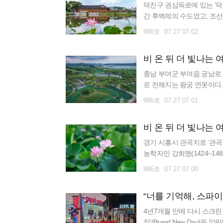
덕진구 권삼득로에 있는 ‘덕
간 후백제의 수도였고, 조선
山留守府)로 승격되기도 했
986호 07.27 07:02
비 온 뒤 더 빛나는 
충남 부여군 부여읍 궁남로 
로 전해지는 왕궁 연못이다.
는 634년 궁궐 남쪽에 연
986호 07.27 07:01
비 온 뒤 더 빛나는 
경기 시흥시 관곡지로 ‘관곡
농학자인 강희맹(1424~148
사신으로 다녀오면서 가져온 
986호 07.27 07:00
“너를 기억해, 스파
4년7개월 만에 다시 스크린
작’(Brand New Day)을