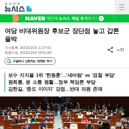
여당 비대위원장 후보군 장단점 놓고 갑론
을박
기사등록
2023/12/15 11:37:01
가
가
최종수정
2023/12/18 09:51:00
구글에서 선호하는 매체로 추가
보수 지지율 1위 '한동훈’…'새바람’ vs '검찰 부담’
원희룡, 윤 소통 원활…정부 책임론 부담
김한길, '중도 이미지' 강점…반대 의원 존재