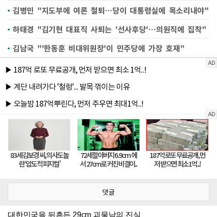
김병민 "지도부에 여론 철퇴…당이 대통령실에 목소리내야"
하태경 "김기현 대표직 사퇴는 '선사후당'…의원직에 집착"
김남국 "'한동훈 비대위원장'이 민주당에 가장 호재"
댓글