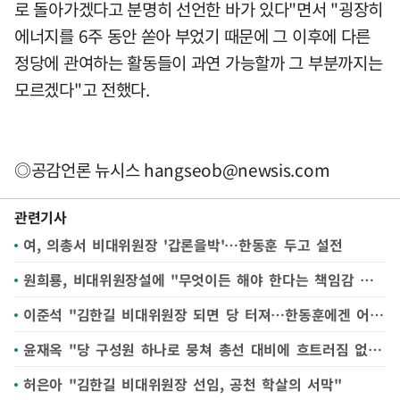
로 돌아가겠다고 분명히 선언한 바가 있다"면서 "굉장히
에너지를 6주 동안 쏟아 부었기 때문에 그 이후에 다른
정당에 관여하는 활동들이 과연 가능할까 그 부분까지는
모르겠다"고 전했다.
◎공감언론 뉴시스
hangseob@newsis.com
관련기사
여, 의총서 비대위원장 '갑론을박'…한동훈 두고 설전
원희룡, 비대위원장설에 "무엇이든 해야 한다는 책임감 느껴"
이준석 "김한길 비대위원장 되면 당 터져…한동훈에겐 어려운 길"
윤재옥 "당 구성원 하나로 뭉쳐 총선 대비에 흐트러짐 없어야"
허은아 "김한길 비대위원장 선임, 공천 학살의 서막"