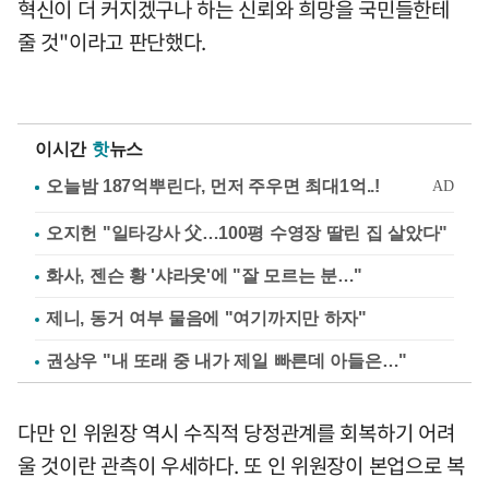
혁신이 더 커지겠구나 하는 신뢰와 희망을 국민들한테
줄 것"이라고 판단했다.
이시간
핫
뉴스
오지헌 "일타강사 父…100평 수영장 딸린 집 살았다"
화사, 젠슨 황 '샤라웃'에 "잘 모르는 분…"
제니, 동거 여부 물음에 "여기까지만 하자"
권상우 "내 또래 중 내가 제일 빠른데 아들은…"
다만 인 위원장 역시 수직적 당정관계를 회복하기 어려
울 것이란 관측이 우세하다. 또 인 위원장이 본업으로 복