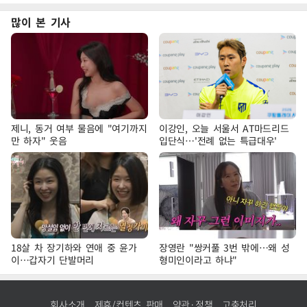
많이 본 기사
제니, 동거 여부 물음에 "여기까지
이강인, 오늘 서울서 AT마드리드
만 하자" 웃음
입단식…'전례 없는 특급대우'
18살 차 장기하와 연애 중 윤가
장영란 "쌍커풀 3번 밖에…왜 성
이…갑자기 단발머리
형미인이라고 하냐"
회사소개
제휴/컨텐츠 판매
약관·정책
고충처리