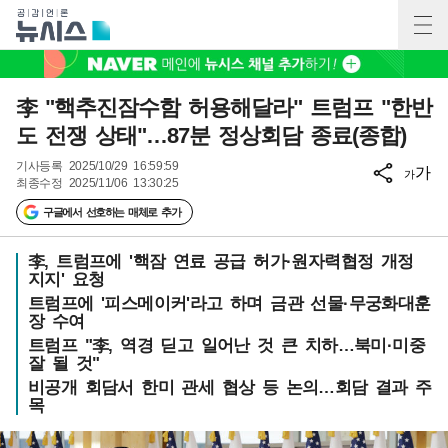
李 "핵추진잠수함 허용해달라" 트럼프 "한반
도 전쟁 상태"…87분 정상회담 종료(종합)
기사등록
2025/10/29 16:59:59
가
가
최종수정
2025/11/06 13:30:25
구글에서 선호하는 매체로 추가
李, 트럼프에 '핵잠 연료 공급 허가·원자력협정 개정
지지' 요청
트럼프에 '피스메이커'라고 하며 금관 선물·무궁화대훈
장 수여
트럼프 "李, 역경 딛고 일어난 것 큰 치하…북미·미중
잘 될 것"
비공개 회담서 한미 관세 협상 등 논의…회담 결과 주
목