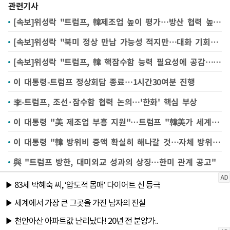
관련기사
[속보]위성락 "트럼프, 韓제조업 높이 평가…방산 협력 높은 기대감 표현"
[속보]위성락 "북미 정상 만남 가능성 적지만…대화 기회 모색할 듯"
[속보]위성락 "트럼프, 韓 핵잠수함 능력 필요성에 공감…후속 협의하기로"
이 대통령-트럼프 정상회담 종료…1시간30여분 진행
李-트럼프, 조선·잠수함 협력 논의…'한화' 핵심 부상
이 대통령 "美 제조업 부흥 지원"…트럼프 "韓美가 세계 조선 이끌 것"
이 대통령 "韓 방위비 증액 확실히 해나갈 것…자체 방위역량 대폭 키울 생각"
與 "트럼프 방한, 대미외교 성과의 상징…한미 관계 공고"