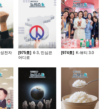
삼성전자
[975호]
6·3, 민심은
[974호]
K-뷰티 3.0
어디로