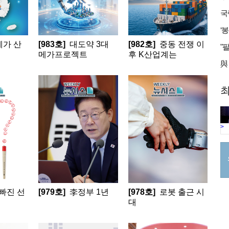
메가 산
[983호]
대도약 3대
[982호]
중동 전쟁 이
메가프로젝트
후 K산업계는
최
>
빠진 선
[979호]
李정부 1년
[978호]
로봇 출근 시
대