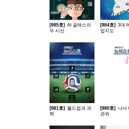
[985호]
AI 글래스의
[984호]
3대 
두 시선
업지도
[981호]
월드컵과 과
[980호]
나사 
학
관위