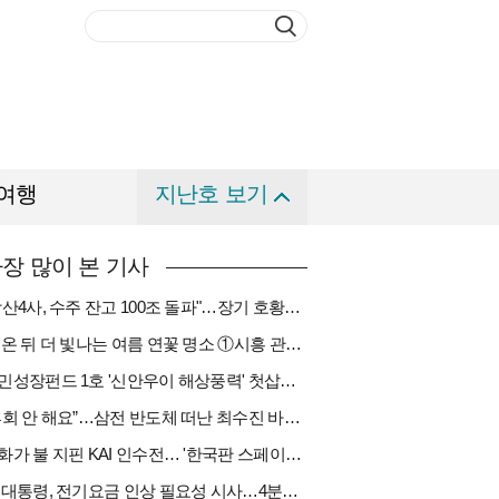
여행
지난호 보기
장 많이 본 기사
"방산4사, 수주 잔고 100조 돌파"…장기 호황기 들어섰다[다시 나는 K방산①]
비 온 뒤 더 빛나는 여름 연꽃 명소 ①시흥 관곡지
국민성장펀드 1호 '신안우이 해상풍력' 첫삽…바람소득 시동[하반기 에너지②]
“후회 안 해요”…삼전 반도체 떠난 최수진 바텐더의 ‘피어오름’[피플]
한화가 불 지핀 KAI 인수전… '한국판 스페이스X' 탄생 촉각[다시 나는 K방산③]
李 대통령, 전기요금 인상 필요성 시사…4분기엔 오를까