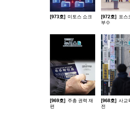
[973호]
미토스 쇼크
[972호]
포스
부수
[969호]
주총 권력 재
[968호]
사교
편
전