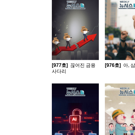
[977호]
끊어진 금융
[976호]
아, 
사다리