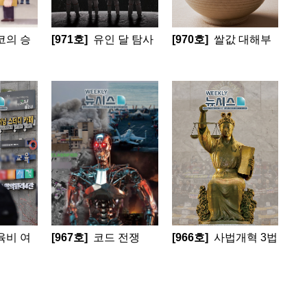
코의 승
[971호]
유인 달 탐사
[970호]
쌀값 대해부
육비 여
[967호]
코드 전쟁
[966호]
사법개혁 3법