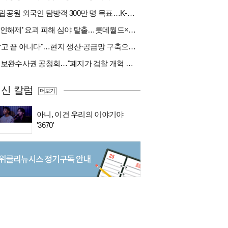
국립공원 외국인 탐방객 300만 명 목표…K-트레킹 키운다
‘봉인해제’ 요괴 피해 심야 탈출…롯데월드×당근
"팔고 끝 아니다"…현지 생산·공급망 구축으로 글로벌 진입장벽 돌파[다시 나는 K방산②]
與 보완수사권 공청회…"폐지가 검찰 개혁 아냐" vs "보완수사권은 전면 재수사권"(종합)
신 칼럼
더보기
아니, 이건 우리의 이야기야
'3670'