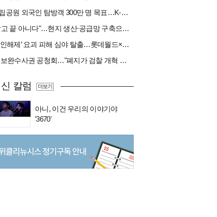
국립공원 외국인 탐방객 300만 명 목표…K-트레킹 키운다
"팔고 끝 아니다"…현지 생산·공급망 구축으로 글로벌 진입장벽 돌파[다시 나는 K방산②]
‘봉인해제’ 요괴 피해 심야 탈출…롯데월드×당근
與 보완수사권 공청회…"폐지가 검찰 개혁 아냐" vs "보완수사권은 전면 재수사권"(종합)
신 칼럼
더보기
아니, 이건 우리의 이야기야
'3670'