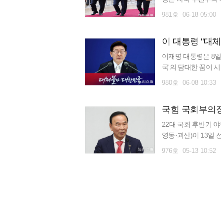
려는 과정이었다. 
981호 06-18 05:00
계
이재명 대통령은 8일 
국'의 담대한 꿈이 
변화에 가장 능동적인
980호 06-08 10:33
국힘 국회부의장
22대 국회 후반기 
영동·괴산)이 13일
의원 101명 중 59
976호 05-13 10:52