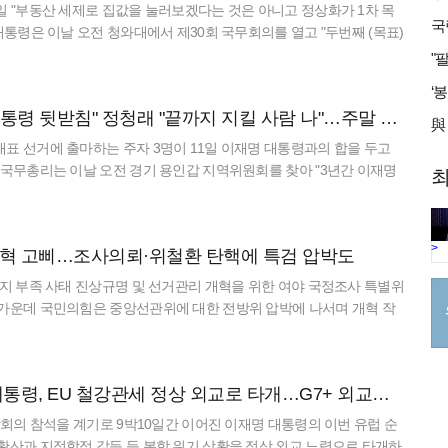
일 "부동산 세제로 집값을 눌러보겠다는 것은 아니고 정상화가 1차 목
 대통령은 이날 오전 청와대에서 제30회 국무회의를 열고 "두번째 (목표)
발을 완화하면 좋겠다는 것"이라며 이같이 말했다.
김민석 "제가 대통령 뒷받침" 정청래 "끝까지 지킬 사람 나"…주말 당권 경쟁(종합)
표 선거에 출마하는 주자 3명이 11일 이재명 대통령과의 합을 두고
 국무총리는 이날 오전 경기 용인갑 지역위원회를 찾아 "3년간 이재명
최
 같이 국정 전체 방향을 설계했다"고 말했다. 또 "철학적인
>
개혁 고삐…조사의뢰·위철환 탄핵에 특검 압박도
용지 부족 사태 진상규명 및 선거관리 개혁을 위한 여야 국정조사 특별위
 가운데 국민의힘은 중앙선관위에 대한 전방위 압박에 나서며 개혁 작
 모습이다. 27일 국민의힘 등에 따르면 여야 국조특위는 내달 1일
[순방 결산]李 대통령, EU 철강관세 정상 외교로 타개…G7+ 외교강국 위상 강화
정상회의 참석을 계기로 9박10일간 이어진 이재명 대통령의 이번 유럽 순
확산과 지정학적 갈등 등 복합 위기 상황을 정상 외교 노력으로 타개하