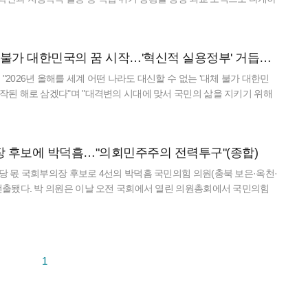
우리나라로서는 자유무역의 중요성을 주요국과 공유하는 게 필요한데 세
이 대통령 "대체불가 대한민국의 꿈 시작…'혁신적 실용정부' 거듭날 것"
"2026년 올해를 세계 어떤 나라도 대신할 수 없는 '대체 불가 대한민
시작된 해로 삼겠다"며 "대격변의 시대에 맞서 국민의 삶을 지키기 위해
 '혁신적 실용 정부'로 거듭나겠다"고 밝혔다. 이 대통
 후보에 박덕흠…"의회민주주의 전력투구"(종합)
야당 몫 국회부의장 후보로 4선의 박덕흠 국민의힘 의원(충북 보은·옥천·
 선출됐다. 박 의원은 이날 오전 국회에서 열린 의원총회에서 국민의힘
명 과반의 지지를 받아 6선 조경태(부산 사하을)·조배숙(
1