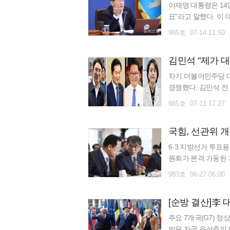
이재명 대통령은 14
표"라고 말했다. 이
가 부수적인 투기 유
985호 07-14 11:50
차기 더불어민주당 대
경쟁했다. 김민석 전
대통령과 합을 맞추며
985호 07-11 17:27
국힘, 선관위 
6·3 지방선거 투표
원회가 본격 가동된
업에 드라이브를 거는
983호 06-27 06:00
주요 7개국(G7) 
방은 자국 우선주의 