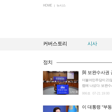
HOME
뉴시스
커버스토리
시사
정치
더불어민주당이 21일
렴에 나섰다. 보완
다"라고 주장한 반면
986호 07-21 19:00
다.