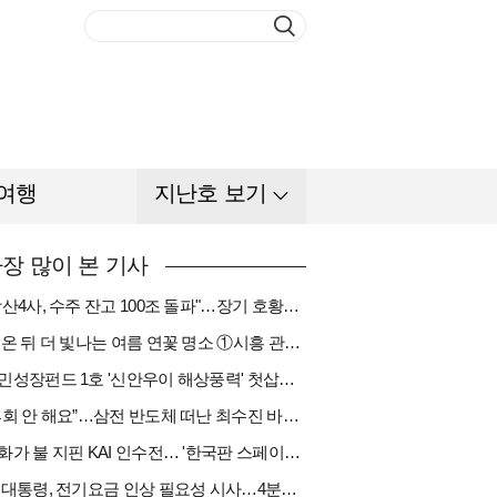
여행
지난호 보기
장 많이 본 기사
"방산4사, 수주 잔고 100조 돌파"…장기 호황기 들어섰다[다시 나는 K방산①]
비 온 뒤 더 빛나는 여름 연꽃 명소 ①시흥 관곡지
국민성장펀드 1호 '신안우이 해상풍력' 첫삽…바람소득 시동[하반기 에너지②]
“후회 안 해요”…삼전 반도체 떠난 최수진 바텐더의 ‘피어오름’[피플]
한화가 불 지핀 KAI 인수전… '한국판 스페이스X' 탄생 촉각[다시 나는 K방산③]
李 대통령, 전기요금 인상 필요성 시사…4분기엔 오를까