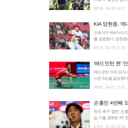
1승 2패(승점 3·골 
983호 06-28 14:07
KIA 양현종, 
프로야구 KIA 타이거
를 점령했다. 양현종
LG 트윈스와의 경기
981호 06-18 22:29
'배드민턴 퀸' 
배드민턴 여자 단식
시즌 5승을 달성했다
맹(BWF) 월드투어
980호 06-07 17:02
한국 축구 '캡틴' 손
일 서울 광화문 KT 
극전사 명단을 발표하
976호 05-16 16:58