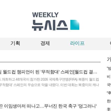
기획
경제
라이프
가
첫 3개국·48개팀 월드컵 챔피언이 된 '무적함대' 스페인[월드컵 결산①]
 개최하고 48개국이 참가한 2026 국제축구연맹(FIFA) 북중미 월드컵
 '무적함대' 스페인의 우승으로 막을 내렸다. 이번 대회는 북중미의 캐나
공동 개최했다. 한국과 일본이 사상 처음 함께 치
끈 이임생마저 떠나고…무너진 한국 축구 '덩그러니'