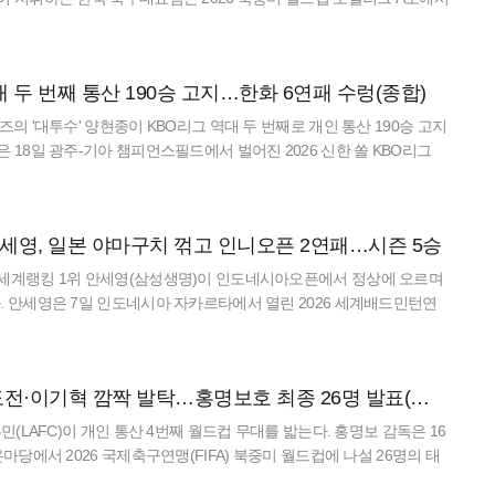
득실 -1), 조 3위로 32강 토너먼트 진출에 실패했다.
역대 두 번째 통산 190승 고지…한화 6연패 수렁(종합)
즈의 '대투수' 양현종이 KBO리그 역대 두 번째로 개인 통산 190승 고지
은 18일 광주-기아 챔피언스필드에서 벌어진 2026 신한 쏠 KBO리그
에 선발 등판해 5이닝 3피안타 6사사구 1탈삼진 2실
안세영, 일본 야마구치 꺾고 인니오픈 2연패…시즌 5승
 세계랭킹 1위 안세영(삼성생명)이 인도네시아오픈에서 정상에 오르며
. 안세영은 7일 인도네시아 자카르타에서 열린 2026 세계배드민턴연
 슈퍼 1000 인도네시아 오픈 결승전에서 야마구치 아카네(일본·세
손흥민 4번째 도전·이기혁 깜짝 발탁…홍명보호 최종 26명 발표(종합)
흥민(LAFC)이 개인 통산 4번째 월드컵 무대를 밟는다. 홍명보 감독은 16
온마당에서 2026 국제축구연맹(FIFA) 북중미 월드컵에 나설 26명의 태
면서 손흥민 등 해외파 주축 선수들을 포함했다.