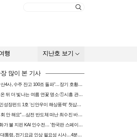
여행
지난호 보기
장 많이 본 기사
"방산4사, 수주 잔고 100조 돌파"…장기 호황기 들어섰다[다시 나는 K방산①]
비 온 뒤 더 빛나는 여름 연꽃 명소 ①시흥 관곡지
국민성장펀드 1호 '신안우이 해상풍력' 첫삽…바람소득 시동[하반기 에너지②]
“후회 안 해요”…삼전 반도체 떠난 최수진 바텐더의 ‘피어오름’[피플]
한화가 불 지핀 KAI 인수전… '한국판 스페이스X' 탄생 촉각[다시 나는 K방산③]
李 대통령, 전기요금 인상 필요성 시사…4분기엔 오를까