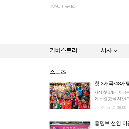
HOME
뉴시스
커버스토리
시사
스포츠
사상 첫 3개국이 공동
이 20일(한국 시간)
다, 멕시코, 미국이 
986호 07-21 06:00
홍명보 선임 이