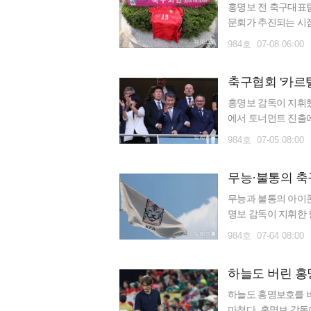
홍명보 전 축구대표
문회가 추진되는 시
속 나가월드FC는 지
984호 07-08 06:00
기
홍명보 감독이 지휘했
에서 토너먼트 진출
주장이 나오고 있다.
984호 07-05 08:00
무능과 불통의 아이콘
명보 감독이 지휘한 
는 최악의 성적표로 3
984호 07-04 08:00
하늘도 홍명보호를 
마쳤다. 홍명보 감독