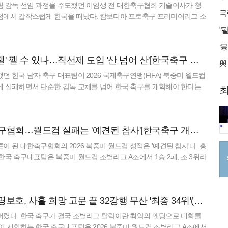
팀 감독 선임 과정을 주도했던 이임생 전 대한축구협회 기술이사가 청
점에서 갑작스럽게 한국을 떠났다. 캄보디아 프로축구 프리미어리그 소
난 6일(한국 시간) 사회관계망서비스(SNS)를 통해 이임생 전 축구협회
축구협회 '카르텔' 깰 수 있나…직선제 도입 '산 넘어 산'[한국축구 개혁②]
던 한국 남자 축구 대표팀이 2026 국제축구연맹(FIFA) 북중미 월드컵
에 실패하면서 단순한 감독 교체를 넘어 한국 축구를 개혁해야 한다는
최
 개혁의 시작은 대한축구협회장 선거 제도 변경이라는 의견이 지
>
무능·불통의 축구협회…월드컵 실패는 '예견된 참사'[한국축구 개혁①]
이 된 대한축구협회의 2026 북중미 월드컵 성적은 '예견된 참사'다. 홍
한국 축구대표팀은 북중미 월드컵 조별리그 A조에서 1승 2패, 조 3위라
2강 진출에 실패했다. 체코와 1차전에서 2-1 역전
하늘도 버린 홍명보호, 사흘 희망 고문 끝 32강행 무산 '최종 34위'(종합2보)[월드컵24시]]
버렸다. 한국 축구가 결국 조별리그 탈락이란 최악의 엔딩으로 대회를
이 지휘하는 한국 축구대표팀은 2026 북중미 월드컵 조별리그 A조에서