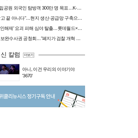
국립공원 외국인 탐방객 300만 명 목표…K-트레킹 키운다
"팔고 끝 아니다"…현지 생산·공급망 구축으로 글로벌 진입장벽 돌파[다시 나는 K방산②]
‘봉인해제’ 요괴 피해 심야 탈출…롯데월드×당근
與 보완수사권 공청회…"폐지가 검찰 개혁 아냐" vs "보완수사권은 전면 재수사권"(종합)
신 칼럼
더보기
아니, 이건 우리의 이야기야
'3670'