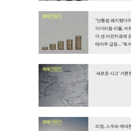
경제
더보기
"단통법 폐지됐다며,
이더리움·리플, 비
더 센 비만치료제 온
테마주 급등…"옥석
국제
더보기
'새로운 사고' 거
연예
더보기
리정, 스우파·케데헌