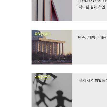
김건희와 3인의 '
'격노설' 실체 확인
정치
더보기
민주, 3대특검 대
사회
더보기
"폭염 시 야외활동