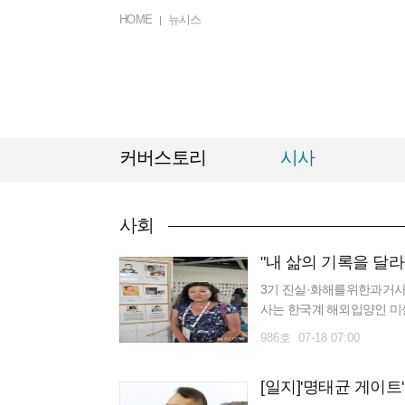
HOME
뉴시스
커버스토리
시사
사회
3기 진실·화해를위한과거사정
사는 한국계 해외입양인 미셸
을 밝혀달라며 진실규명을 신
986호 07-18 07:00
[일지]'명태균 게이트