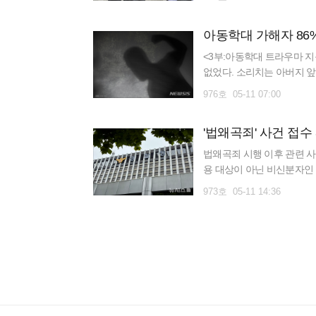
<3부:아동학대 트라우마 지옥
없었다. 소리치는 아버지 앞
간, 아이의 몸이 공중으로 
976호 05-11 07:00
'법왜곡죄' 사건 접수 
법왜곡죄 시행 이후 관련 사건
용 대상이 아닌 비신분자인 
법왜곡죄 사건은 총 327건으
973호 05-11 14:36