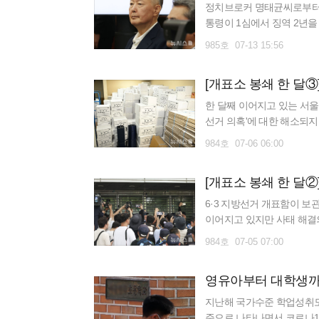
정치브로커 명태균씨로부터 
통령이 1심에서 징역 2년
13일 정치자금법 위반 혐의를
985호 07-13 15:56
[개표소 봉쇄 한 달③
한 달째 이어지고 있는 서
선거 의혹'에 대한 해소되지
요하지만 의혹을 납득할 수
984호 07-06 06:00
6·3 지방선거 개표함이 보
이어지고 있지만 사태 해결의
서 발생할 수 있는 물리적
984호 07-05 07:00
영유아부터 대학생까
지난해 국가수준 학업성취도 
준으로 나타나면서 코로나19