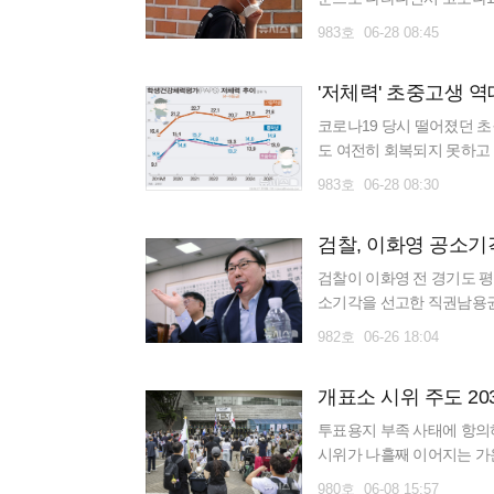
는 영유아부터 대학생에 이
983호 06-28 08:45
으로
'저체력' 초중고생 역
코로나19 당시 떨어졌던 초
도 여전히 회복되지 못하고 
를 찍었다. 28일 교육부에
983호 06-28 08:30
검찰, 이화영 공소기
검찰이 이화영 전 경기도 
소기각을 선고한 직권남용권
다. 26일 수원지검은 이
982호 06-26 18:04
정
개표소 시위 주도 20
투표용지 부족 사태에 항의
시위가 나흘째 이어지는 가운
구하고 나섰다. 이들은 특정
980호 06-08 15:57