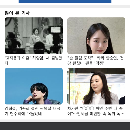
많이 본 기사
'고지용과 이혼' 허양임, 새 출발했
"손 떨림 포착"…카라 한승연, 건
다
강 괜찮나 팬들 '걱정'
김희철, 거꾸로 걸린 광복절 태극
차가원 "○○○ 까면 주변 다 죽
기 현수막에 "X돌았네"
어"…전세금 미반환 속 녹취 폭로
파장