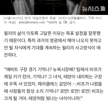
[서울=뉴시스] 연극 '세일즈맨의 죽음'. (사진=쇼앤텔플레이, T2N 미디
어 제공)
photo@newsis.com
*재판매 및 DB 금지
윌리의 삶이 이토록 고달픈 이유는 목표 설정을 잘못했
기 때문이다. 특히 과거의 영광에서 헤어 나오지 못하고
안 될 자식에게 기대를 계속하는 윌리의 사고방식이 애
잔하다.
"에버트 구장 경기 기억나? 뉴욕시장배? 팀에서 비프가
제일 키가 컸어. 기억나? 그 녀석, 태양이 내리쬐는 구장
에 우뚝 서 있었지. 헤라클레스 같았어….비프가 나왔을
때 사람들의 함성 소리 기억나? 로먼! 로먼! 로먼! 비프는
크게 될 거야. 태양처럼 빛나는 녀석이니까!"