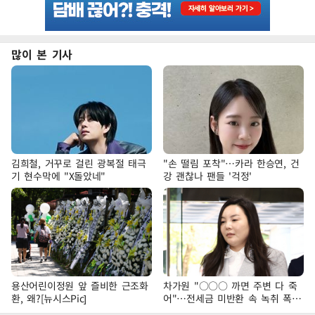
많이 본 기사
김희철, 거꾸로 걸린 광복절 태극
"손 떨림 포착"…카라 한승연, 건
기 현수막에 "X돌았네"
강 괜찮나 팬들 '걱정'
용산어린이정원 앞 즐비한 근조화
차가원 "○○○ 까면 주변 다 죽
환, 왜?[뉴시스Pic]
어"…전세금 미반환 속 녹취 폭로
파장