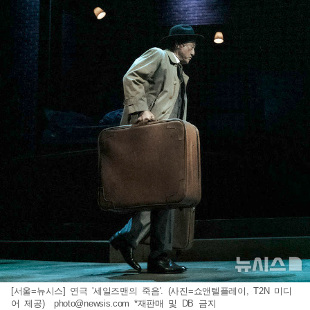
[서울=뉴시스] 연극 '세일즈맨의 죽음'. (사진=쇼앤텔플레이, T2N 미디
어 제공)
photo@newsis.com
*재판매 및 DB 금지