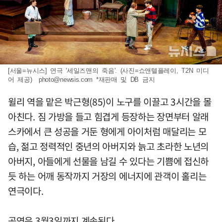
[서울=뉴시스] 연극 '세일즈맨의 죽음'. (사진=쇼앤텔플레이, T2N 미디
어 제공)
photo@newsis.com
*재판매 및 DB 금지
윌리 역을 맡은 박근형(85)이 노구를 이끌고 3시간을 몰
아친다. 짐 가방을 들고 힘겹게 등장하는 장면부터 알래
스카에서 큰 성공을 거둔 형에게 아이처럼 매달리는 모
습, 젊고 정력적인 중년의 아버지와 늙고 초라한 노년의
아버지, 아들에게 선물을 남길 수 있다는 기쁨에 접신하
듯 하는 어깨 동작까지 거장의 에너지에 관객이 홀리는
연극이다.
공연은 3월3일까지 계속된다.