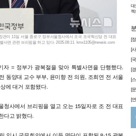
대
젝
분
 장관이 11일 서울 종로구 정부서울청사에서 조국 조국혁신당 전 대표
면 관련 브리핑을 하고 있다. 2025.08.11.
kmx1105@newsis.com
기자 = 정부가 광복절을 맞아 특별사면을 단행했다.
[
 동양대 교수 부부, 윤미향 전 의원, 조희연 전 서울
대상에 대거 포함됐다.
울청사에서 브리핑을 열고 오는 15일자로 조 전 대표
행한다고 밝혔다.
린 임시 국무회의에서 이들 명단이 포함된 8·15 광복