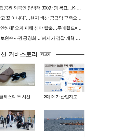
국립공원 외국인 탐방객 300만 명 목표…K-트레킹 키운다
"팔고 끝 아니다"…현지 생산·공급망 구축으로 글로벌 진입장벽 돌파[다시 나는 K방산②]
‘봉인해제’ 요괴 피해 심야 탈출…롯데월드×당근
與 보완수사권 공청회…"폐지가 검찰 개혁 아냐" vs "보완수사권은 전면 재수사권"(종합)
최신 커버스토리
더보기
I 글래스의 두 시선
3대 메가 산업지도