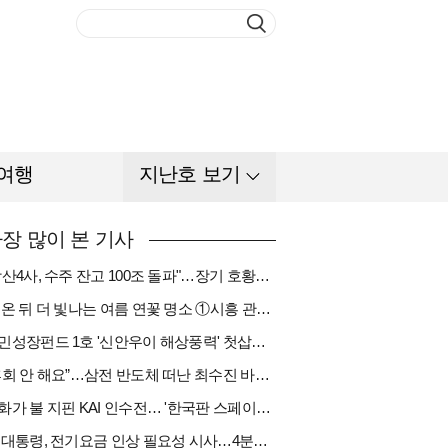
여행
지난호 보기
장 많이 본 기사
"방산4사, 수주 잔고 100조 돌파"…장기 호황기 들어섰다[다시 나는 K방산①]
비 온 뒤 더 빛나는 여름 연꽃 명소 ①시흥 관곡지
국민성장펀드 1호 '신안우이 해상풍력' 첫삽…바람소득 시동[하반기 에너지②]
“후회 안 해요”…삼전 반도체 떠난 최수진 바텐더의 ‘피어오름’[피플]
한화가 불 지핀 KAI 인수전… '한국판 스페이스X' 탄생 촉각[다시 나는 K방산③]
李 대통령, 전기요금 인상 필요성 시사…4분기엔 오를까