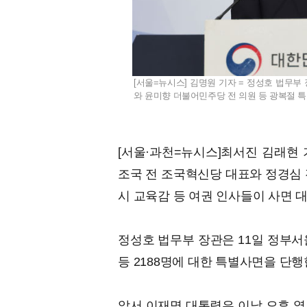
[서울=뉴시스] 김명원 기자 = 정성호 법무부
와 윤미향 더불어민주당 전 의원 등 광복절 특별사
[서울·과천=뉴시스]최서진 김래현 
조국 전 조국혁신당 대표와 정경심 전
시 교육감 등 여권 인사들이 사면 
정성호 법무부 장관은 11일 정부서
등 2188명에 대한 특별사면을 단
앞서 이재명 대통령은 이날 오후 열