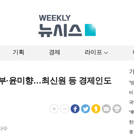
기획
경제
라이프
가
부부·윤미향…최신원 등 경제인도
 다수