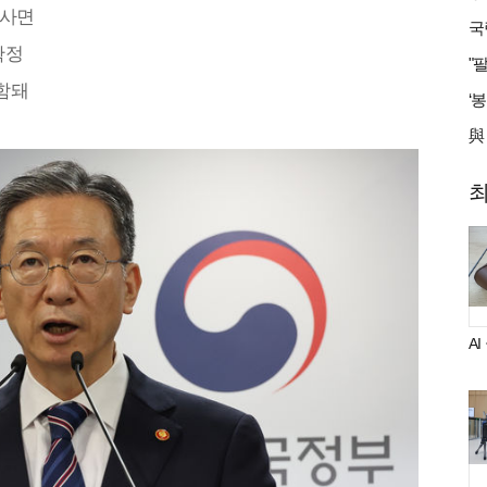
 사면
확정
함돼
A