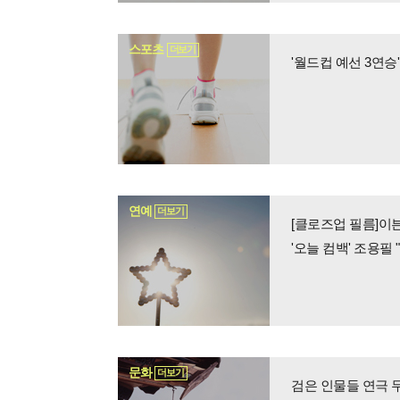
스포츠
더보기
'월드컵 예선 3연승
연예
더보기
[클로즈업 필름]이
'오늘 컴백' 조용필
문화
더보기