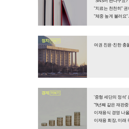
"SNS서 판다구요?
"치료는 천천히" 권
"체중 높게 불러요
정치
더보기
여권 친윤·친한 충
경제
더보기
'중형 세단의 정석
"9년째 같은 재판중
이재용식 경영 나올
이재용 회장, 미래 