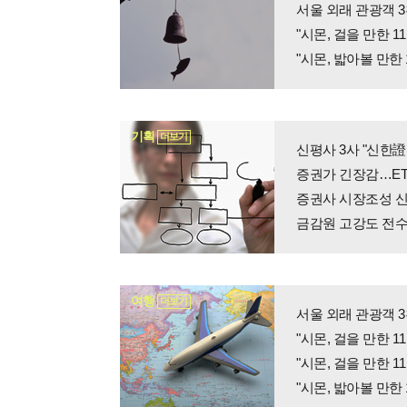
서울 외래 관광객 
"시몬, 걸을 만한 
"시몬, 밟아볼 만한
기획
더보기
신평사 3사 "신한證
증권가 긴장감…ETF
증권사 시장조성 신
금감원 고강도 전수
여행
더보기
서울 외래 관광객 
"시몬, 걸을 만한 
"시몬, 걸을 만한 
"시몬, 밟아볼 만한