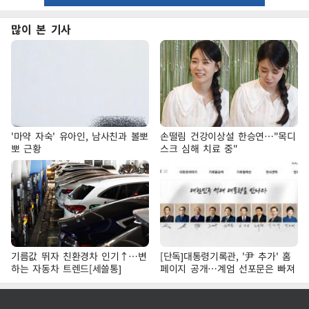
많이 본 기사
'마약 자숙' 유아인, 남사친과 볼뽀
손떨림 건강이상설 한승연…"목디
뽀 근황
스크 심해 치료 중"
기름값 뛰자 친환경차 인기↑…변
[단독]대통령기록관, '尹 추가' 홈
하는 자동차 트렌드[세쓸통]
페이지 공개…계엄 선포문은 빠져