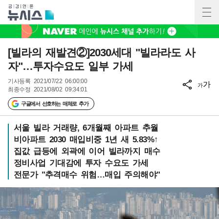
[빌라의 재발견②]2030세대 "빌라라도 사
자"…투자수요도 일부 가세
기사등록
2021/07/22 06:00:00
가
가
최종수정
2021/08/02 09:34:01
구글에서 선호하는 매체로 추가
서울 빌라 거래량, 6개월째 아파트 추월
비아파트 2030 매입비중 1년 새 5.83%↑
집값 급등에 외곽에 이어 빌라까지 매수
정비사업 기대감에 투자 수요도 가세
전문가 "추격매수 위험…매입 주의해야"