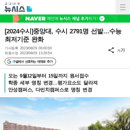
[2024수시]중앙대, 수시 2791명 선발…수능
최저기준 완화
기사등록
2023/08/29 06:00:00
가
가
최종수정
2023/08/29 13:28:54
구글에서 선호하는 매체로 추가
오는 9월12일부터 15일까지 원서접수
학종 세부 명칭 변경…평가요소도 달라져
안성캠퍼스, 다빈치캠퍼스로 명칭 변경