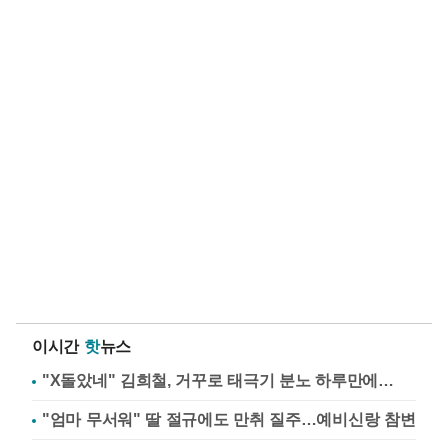
이시간
핫
뉴스
"X돌았네" 김희철, 거꾸로 태극기 분노 하루만에…
"엄마 무서워" 딸 절규에도 만취 질주…예비신랑 참변