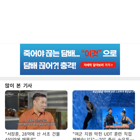
많이 본 기사
"서장훈, 28억에 산 서초 건물
"여군 지원 막힌 UDT 훈련 직접
450억에 매물로"
해봤습니다"…707 출신 女유튜버