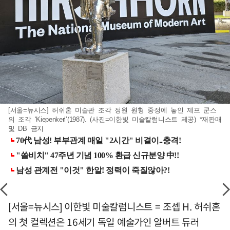
[서울=뉴시스] 허쉬혼 미술관 조각 정원 원형 중정에 놓인 제프 쿤스
의 조각 ‘Kiepenkerl’(1987). (사진=이한빛 미술칼럼니스트 제공) *재판매
및 DB 금지
[서울=뉴시스] 이한빛 미술칼럼니스트 = 조셉 H. 허쉬혼
의 첫 컬렉션은 16세기 독일 예술가인 알버트 듀러